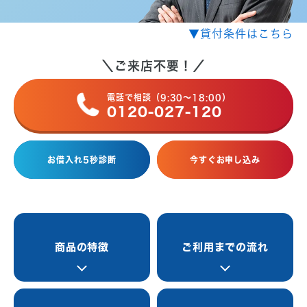
▼貸付条件はこちら
＼ご来店不要！／
電話で相談（9:30〜18:00）
電話で相談（9:30〜18:00）
0120-027-120
0120-027-120
お借入れ5秒診断
今すぐお申し込み
商品の特徴
ご利用までの流れ