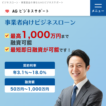
ビジネスローン・事業資金の事ならAGビジネスサポート
メニュー
事業者向けビジネスローン
1,000
最高
万円
まで
融資可能
最短即日融資が可能
です！
契約利率
年3.1
18.0
％
～
％
融資額
50
1,000
万円
～
万円