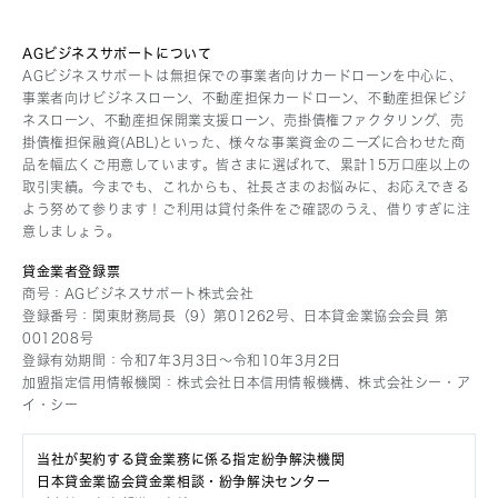
AG債権回収株式会社
AGパートナーズ株式会社
AGビジネスサポートについて
AGビジネスサポートは無担保での事業者向けカードローンを中心に、
AG住まいるリースバック株式会社
事業者向けビジネスローン、不動産担保カードローン、不動産担保ビジ
ネスローン、不動産担保開業支援ローン、売掛債権ファクタリング、売
あんしん保証株式会社
掛債権担保融資(ABL)といった、様々な事業資金のニーズに合わせた商
株式会社FPC
品を幅広くご用意しています。皆さまに選ばれて、累計15万口座以上の
取引実績。今までも、これからも、社長さまのお悩みに、お応えできる
セブンシーズ株式会社
よう努めて参ります！ご利用は貸付条件をご確認のうえ、借りすぎに注
株式会社Liblock
意しましょう。
株式会社セイロップ
貸金業者登録票
商号：AGビジネスサポート株式会社
ビットキャッシュ株式会社
登録番号：関東財務局長（9）第01262号、日本貸金業協会会員 第
AIRA & AIFUL Public Company Limited
001208号
登録有効期間：令和7年3月3日〜令和10年3月2日
PT REKSA FINANCE
加盟指定信用情報機関：株式会社日本信用情報機構、株式会社シー・ア
イ・シー
株式会社テンプレイト
スマートリンク株式会社
当社が契約する貸金業務に係る指定紛争解決機関
日本貸金業協会貸金業相談・紛争解決センター