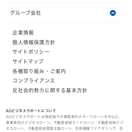
グループ会社
アイフル株式会社
企業情報
ライフカード株式会社
個人情報保護方針
AGペイメントサービス株式会社
サイトポリシー
AGビジネスサポート株式会社
サイトマップ
AGメディカル株式会社
各種取り組み・ご案内
AGクラウドファンディング株式会社
コンプライアンス
AGレンディング株式会社
反社会的勢力に関する基本方針
AGキャピタル株式会社
AG債権回収株式会社
AGパートナーズ株式会社
AGビジネスサポートについて
AGビジネスサポートは無担保での事業者向けカードローンを中心に、
AG住まいるリースバック株式会社
事業者向けビジネスローン、不動産担保カードローン、不動産担保ビジ
ネスローン、不動産担保開業支援ローン、売掛債権ファクタリング、売
あんしん保証株式会社