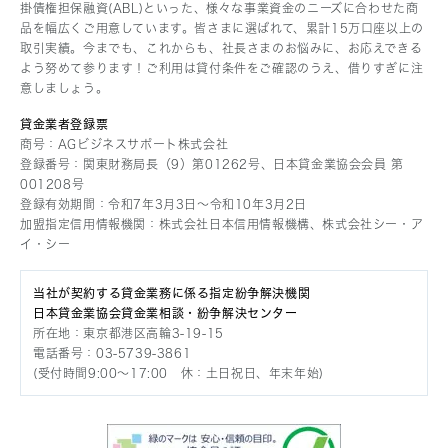
掛債権担保融資(ABL)といった、様々な事業資金のニーズに合わせた商
株式会社FPC
品を幅広くご用意しています。皆さまに選ばれて、累計15万口座以上の
取引実績。今までも、これからも、社長さまのお悩みに、お応えできる
セブンシーズ株式会社
よう努めて参ります！ご利用は貸付条件をご確認のうえ、借りすぎに注
株式会社Liblock
意しましょう。
株式会社セイロップ
貸金業者登録票
商号：AGビジネスサポート株式会社
ビットキャッシュ株式会社
登録番号：関東財務局長（9）第01262号、日本貸金業協会会員 第
AIRA & AIFUL Public Company Limited
001208号
登録有効期間：令和7年3月3日〜令和10年3月2日
PT REKSA FINANCE
加盟指定信用情報機関：株式会社日本信用情報機構、株式会社シー・ア
イ・シー
株式会社テンプレイト
スマートリンク株式会社
当社が契約する貸金業務に係る指定紛争解決機関
日本貸金業協会貸金業相談・紛争解決センター
所在地：東京都港区高輪3-19-15
電話番号：03-5739-3861
(受付時間9:00〜17:00 休：土日祝日、年末年始)