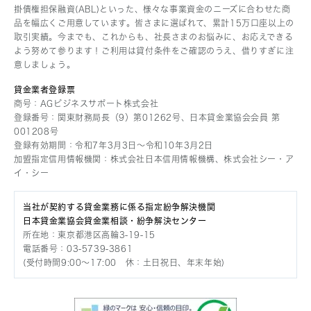
掛債権担保融資(ABL)といった、様々な事業資金のニーズに合わせた商
株式会社FPC
品を幅広くご用意しています。皆さまに選ばれて、累計15万口座以上の
取引実績。今までも、これからも、社長さまのお悩みに、お応えできる
セブンシーズ株式会社
よう努めて参ります！ご利用は貸付条件をご確認のうえ、借りすぎに注
株式会社Liblock
意しましょう。
株式会社セイロップ
貸金業者登録票
商号：AGビジネスサポート株式会社
ビットキャッシュ株式会社
登録番号：関東財務局長（9）第01262号、日本貸金業協会会員 第
AIRA & AIFUL Public Company Limited
001208号
登録有効期間：令和7年3月3日〜令和10年3月2日
PT REKSA FINANCE
加盟指定信用情報機関：株式会社日本信用情報機構、株式会社シー・ア
イ・シー
株式会社テンプレイト
スマートリンク株式会社
当社が契約する貸金業務に係る指定紛争解決機関
日本貸金業協会貸金業相談・紛争解決センター
所在地：東京都港区高輪3-19-15
電話番号：03-5739-3861
(受付時間9:00〜17:00 休：土日祝日、年末年始)