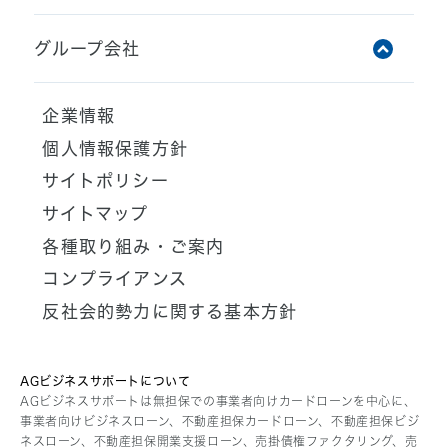
グループ会社
アイフル株式会社
企業情報
ライフカード株式会社
個人情報保護方針
AGペイメントサービス株式会社
サイトポリシー
AGビジネスサポート株式会社
サイトマップ
AGメディカル株式会社
各種取り組み・ご案内
AGクラウドファンディング株式会社
コンプライアンス
AGレンディング株式会社
反社会的勢力に関する基本方針
AGキャピタル株式会社
AG債権回収株式会社
AGパートナーズ株式会社
AGビジネスサポートについて
AGビジネスサポートは無担保での事業者向けカードローンを中心に、
AG住まいるリースバック株式会社
事業者向けビジネスローン、不動産担保カードローン、不動産担保ビジ
ネスローン、不動産担保開業支援ローン、売掛債権ファクタリング、売
あんしん保証株式会社