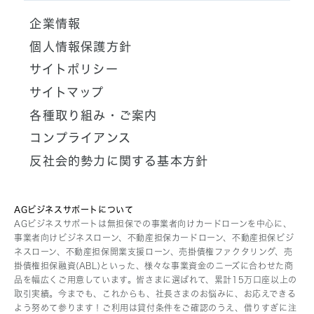
アイフル株式会社
企業情報
ライフカード株式会社
個人情報保護方針
AGペイメントサービス株式会社
サイトポリシー
AGビジネスサポート株式会社
サイトマップ
AGメディカル株式会社
各種取り組み・ご案内
AGクラウドファンディング株式会社
コンプライアンス
AGレンディング株式会社
反社会的勢力に関する基本方針
AGキャピタル株式会社
AG債権回収株式会社
AGパートナーズ株式会社
AGビジネスサポートについて
AGビジネスサポートは無担保での事業者向けカードローンを中心に、
AG住まいるリースバック株式会社
事業者向けビジネスローン、不動産担保カードローン、不動産担保ビジ
ネスローン、不動産担保開業支援ローン、売掛債権ファクタリング、売
あんしん保証株式会社
掛債権担保融資(ABL)といった、様々な事業資金のニーズに合わせた商
株式会社FPC
品を幅広くご用意しています。皆さまに選ばれて、累計15万口座以上の
取引実績。今までも、これからも、社長さまのお悩みに、お応えできる
セブンシーズ株式会社
よう努めて参ります！ご利用は貸付条件をご確認のうえ、借りすぎに注