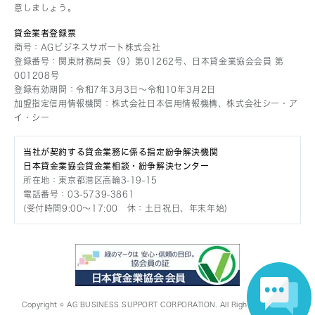
株式会社Liblock
意しましょう。
株式会社セイロップ
貸金業者登録票
商号：AGビジネスサポート株式会社
ビットキャッシュ株式会社
登録番号：関東財務局長（9）第01262号、日本貸金業協会会員 第
AIRA & AIFUL Public Company Limited
001208号
登録有効期間：令和7年3月3日〜令和10年3月2日
PT REKSA FINANCE
加盟指定信用情報機関：株式会社日本信用情報機構、株式会社シー・ア
イ・シー
株式会社テンプレイト
スマートリンク株式会社
当社が契約する貸金業務に係る指定紛争解決機関
日本貸金業協会貸金業相談・紛争解決センター
所在地：東京都港区高輪3-19-15
電話番号：03-5739-3861
(受付時間9:00〜17:00 休：土日祝日、年末年始)
Copyright © AG BUSINESS SUPPORT CORPORATION. All Rights Reserved.